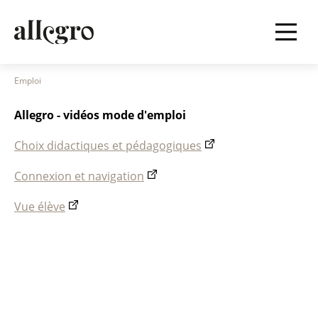
Aller
au
contenu
principal
Fil
Emploi
d'Ariane
Allegro - vidéos mode d'emploi
Choix didactiques et pédagogiques
Connexion et navigation
Vue élève